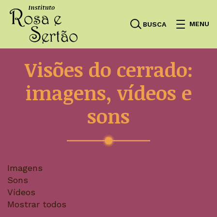
MENU
BUSCA
Visões do cerrado:
imagens, vídeos e
sons
Imagens
Sons
Vídeos
Mostrar todos