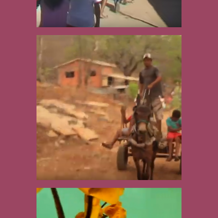
Manuelzinho-da-
Crôa: música,
dança e
artesanato
Mosaico Sertão