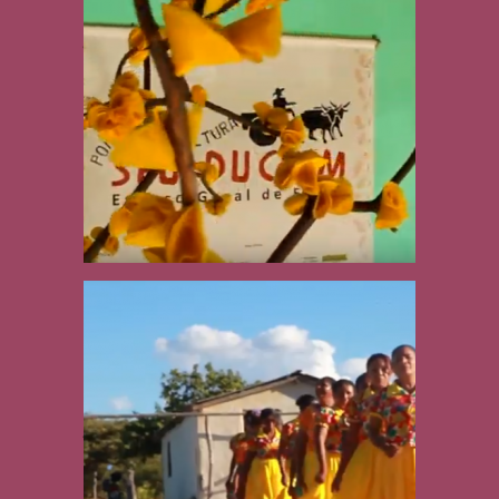
Veredas-Peruaçu:
viagem de
intercâmbio
Turismo de Base
Comunitária no
Mosaico Sertão
Veredas-Peruaçu