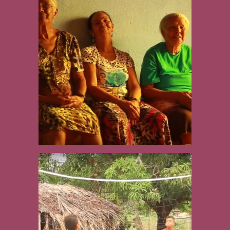
Quem disse que o
boi não sai? Ele
sai. Festejos dos
Bois de Reis de Sá
Martinha
São Pedro: festa,
devoção e
tradição